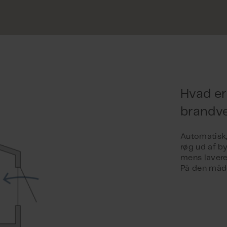
Hvad er
brandve
Automatisk,
røg ud af b
mens lavere 
På den måde 