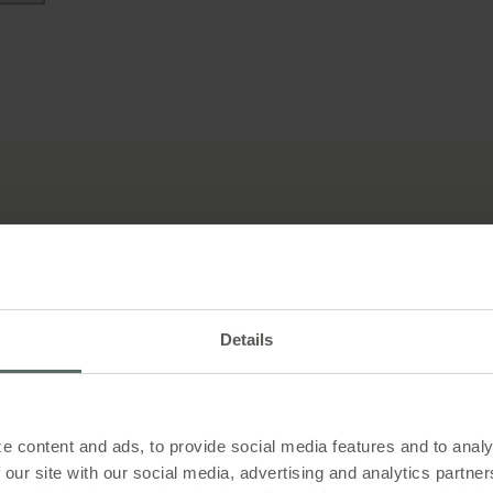
 vil
Details
) placeret i
lfælde af
re
ekt, sikrer
e content and ads, to provide social media features and to analy
 bygningen,
 our site with our social media, advertising and analytics partn
koen for at