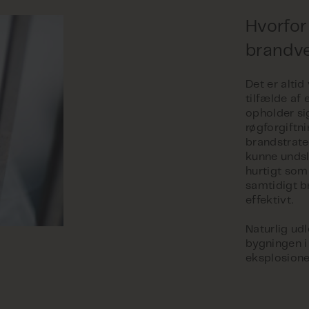
Hvorfor
brandve
Det er altid
tilfælde af 
opholder sig
røgforgiftni
brandstrate
kunne undsl
hurtigt som
samtidigt b
effektivt.
Naturlig ud
bygningen i
eksplosione