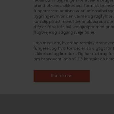
ledes ud af bygningen for at sikre bruge
brandfolkenes sikkerhed. Termisk brandv
fungerer ved at åbne ventilationsåbninger
bygningen, hvor den varme og røgfyldte l
kan slippe ud, mens lavere placerede åb
tilføjer frisk luft, hvilket hjælper med at 
flugtveje og adgangsveje åbne.
Læs mere om, hvordan termisk brandvent
fungerer, og hvorfor det er så vigtigt fo
sikkerhed og komfort. Og har du brug fo
om brandventilation? Så kontakt os bare
Kontakt os