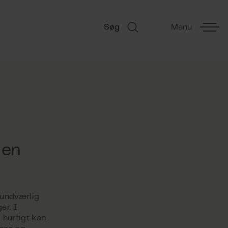
Søg
Menu
 en
i
 uundværlig
er. I
 hurtigt kan