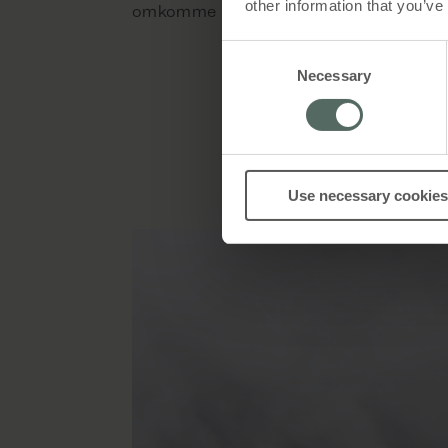
other information that you’ve
omkomme mindskes væsentligt.
Consent
Necessary
Selection
Use necessary cookies