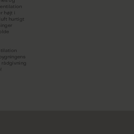
rnes og
entilation
 højt i
uft hurtigt
ninger
holde
ilation
r bygningens
r rådgivning
!