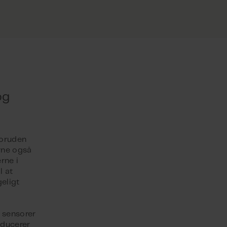
og
foruden
rne også
rne i
l at
eligt
 sensorer
educerer