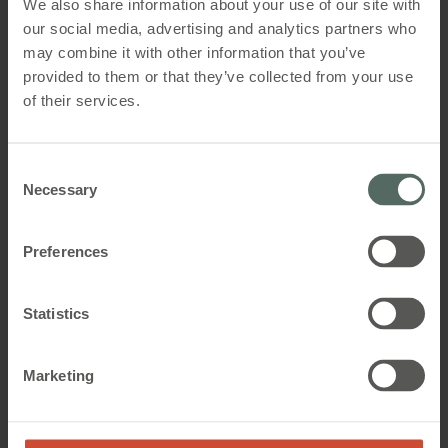
We also share information about your use of our site with
our social media, advertising and analytics partners who
Her kan du se mange flere fordele ved naturlig og
may combine it with other information that you’ve
hybrid ventilation
provided to them or that they’ve collected from your use
of their services.
Consent
Necessary
Selection
Preferences
Statistics
Marketing
Ved at videreudvikle og optimere principperne bag
naturlig ventilation i bygninger efterlever vi vores