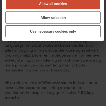
Allow all cookies
ambition om at levere de absolut bedste
indeklimaløsninger i verden. På den måde har vi
siden 1990 sat et nyt præg på byggeri kloden over
Allow selection
fra vores hovedkvarter i København.
Use necessary cookies only
Drevet af vores formål
Hos WindowMaster er vi drevet af et klart og
langvarigt formål: at skabe en bedre verden, hvor
alle har adgang til frisk luft inden døre og et sikkert
bygningsmiljø. Det er en forpligtelse, der former hver
enkelt løsning, vi udvikler, og som skaber sundere og
mere produktive rum, samtidig med at både
mennesker og bygninger beskyttes.
Vil du vide mere om WindowMasters indsats for at
levere vinduesautomatisering og naturlige
ventilationsløsninger til byggebranchen?
Så læs
mere her