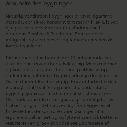
århundredes bygninger
Naturlig ventilation i bygninger er en ældgammel
metode, der sikrer konstant tilførsel af frisk luft ved
hjælp af naturens kræfter. Fra vindtårnene i
oldtidens Persien til Pantheon i Rom er dette
ældgamle system blevet implementeret siden de
første bygninger.
Skruer man tiden frem til det 21. århundrede, har
ventilationskravene har udviklet sig. Mens sundhed
og komfort er afgørende, er energieffektivt og
omkostningseffektivt bygningsdesign det ligeledes.
Det er derfor blevet et vigtigt krav at forbedre den
indendørs luftkvalitet og samtidig understøtte
bygningsløsninger med et mindsket klimaaftryk.
CO₂-reduktion bliver i stigende grad obligatorisk,
hvilket har gjort det nødvendigt for byggeriet at
finde de bedste kontrollerbare løsninger til at
regulere indeklimaet og opfylde disse mål. Dette har
resulteret i en gradvist voksende udbredelse af