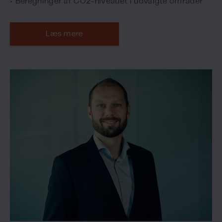
• Beregninger af CO2-niveauet i udvalgte områder
Læs mere