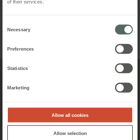
of their services.
ventilation frisk udeluft ind i bygningen, hvilket
forbedrer brugernes trivsel. Set med æstetiske
briller giver løsningerne også mere loftplads og er
Consent
mere støjsvage end det, vi typisk forbinder med
Necessary
Selection
mekaniske ventilatorer.
Preferences
Statistics
En bæredygtig fremtid
Naturlig og hybrid ventilation bidrager til
Marketing
bæredygtighed
Allow all cookies
Reduceret energiforbrug og CO2-
emissioner
Allow selection