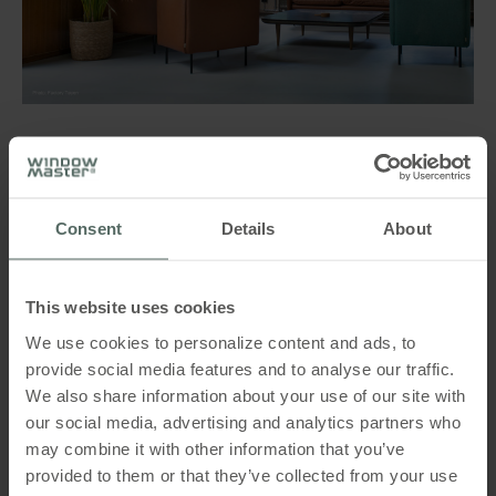
Det grønne ventilationsalternativ
Ofte bruger store erhvervsbygninger mekaniske
Consent
Details
About
ventilationssystemer til opvarmning, køling og
udskiftning af luften. Men disse systemer bruger
også meget energi og cirkulerer gammel luft, hvilket
This website uses cookies
påvirker kvaliteten af luften indendørs.
We use cookies to personalize content and ads, to
Der findes dog grønne strategier på markedet, som
provide social media features and to analyse our traffic.
kan hjælpe med køling og udskiftning af luften og
We also share information about your use of our site with
samtidig reducere den miljømæssige påvirkning. To
our social media, advertising and analytics partners who
af disse alternativer er naturlig ventilation og hybrid
may combine it with other information that you’ve
ventilation.
provided to them or that they’ve collected from your use
Ud over at være miljøvenlige fører naturlig og hybrid