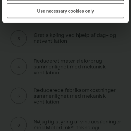
Et godt termisk og atmosfærisk
Use necessary cookies only
indeklima året rundt
Gratis køling ved hjælp af dag- og
natventilation
Reduceret materialeforbrug
sammenlignet med mekanisk
ventilation
Reducerede fabriksomkostninger
sammenlignet med mekanisk
ventilation
Nøjagtig styring af vinduesåbninger
med MotorLink®-teknologi