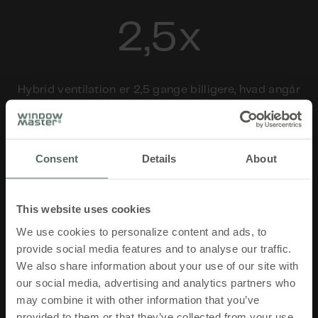
2,5x
Hybrid ventilation er 2,5 gange billigere, hvad angår
kapitalomkostninger, vedligeholdelse og
driftsomkostninger
Consent
Details
About
5x
This website uses cookies
We use cookies to personalize content and ads, to
provide social media features and to analyse our traffic.
Hybrid ventilation er 5 gange billigere, hvad angår
We also share information about your use of our site with
kapitalomkostninger, vedligeholdelse og
our social media, advertising and analytics partners who
driftsomkostninger sammenlignet med mekanisk
ventilation
may combine it with other information that you’ve
provided to them or that they’ve collected from your use