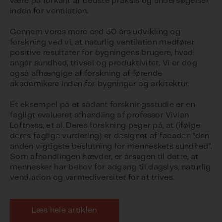
være på forkant af bedste praksis og undersøgelser
inden for ventilation.
Gennem vores mere end 30 års udvikling og
forskning ved vi, at naturlig ventilation medfører
positive resultater for bygningens brugere, hvad
angår sundhed, trivsel og produktivitet. Vi er dog
også afhængige af forskning af førende
akademikere inden for bygninger og arkitektur.
Et eksempel på et sådant forskningsstudie er en
fagligt evalueret afhandling af professor Vivian
Loftness, et al. Deres forskning peger på, at (ifølge
deres faglige vurdering) er designet af facaden "den
anden vigtigste beslutning for menneskets sundhed".
Som afhandlingen hævder, er årsagen til dette, at
mennesker har behov for adgang til dagslys, naturlig
ventilation og varmediversitet for at trives.
Læs hele artiklen