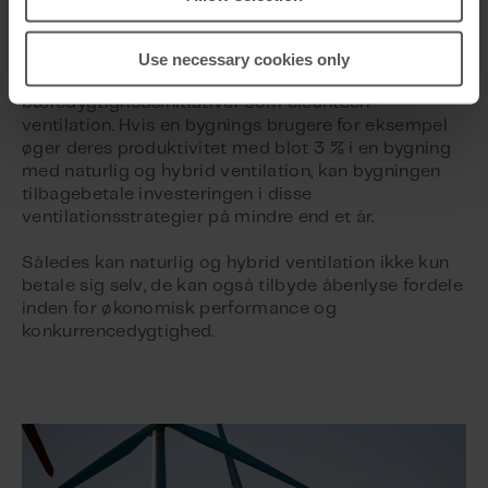
forbedring af bundlinjen.
En anden fordel ved produktivitetsforbedringer er, at
Use necessary cookies only
de gør det nemt at investere i
bæredygtighedsinitiativer som cleantech-
ventilation. Hvis en bygnings brugere for eksempel
øger deres produktivitet med blot 3 % i en bygning
med naturlig og hybrid ventilation, kan bygningen
tilbagebetale investeringen i disse
ventilationsstrategier på mindre end et år.
Således kan naturlig og hybrid ventilation ikke kun
betale sig selv, de kan også tilbyde åbenlyse fordele
inden for økonomisk performance og
konkurrencedygtighed.