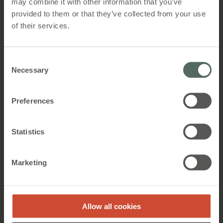
may combine it with other information that you’ve
spørgsmål. Med over 20 års erfaring inden for
bæredygtig ventilation og bygningsdesign, sikrer
provided to them or that they’ve collected from your use
Christian at I får den mest aktuelle viden på
of their services.
området.
DGNB-certificeret ekspert
Consent
Specialist i bæredygtig certificering
Necessary
Selection
Praktisk erfaring
Erfaring fra hundredvis af projekter
Preferences
Engagerende oplægsholder
Interaktivt format med Q&A
Statistics
Marketing
Allow all cookies