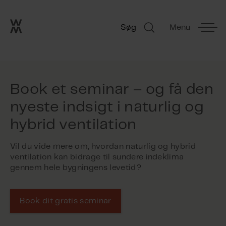
Go to frontpage
Skip navigation
Søg
Menu
Søg
Book et seminar – og få den
nyeste indsigt i naturlig og
hybrid ventilation
Vil du vide mere om, hvordan naturlig og hybrid
ventilation kan bidrage til sundere indeklima
gennem hele bygningens levetid?
Book dit gratis seminar