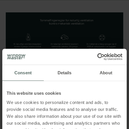
Consent
Details
About
This website uses cookies
Seminaret ledes af vores erfarne
We use cookies to personalize content and ads, to
specialist
provide social media features and to analyse our traffic.
We also share information about your use of our site with
Christian besøger jeres virksomhed og holder et
our social media, advertising and analytics partners who
fagligt oplæg med rig mulighed for at stille