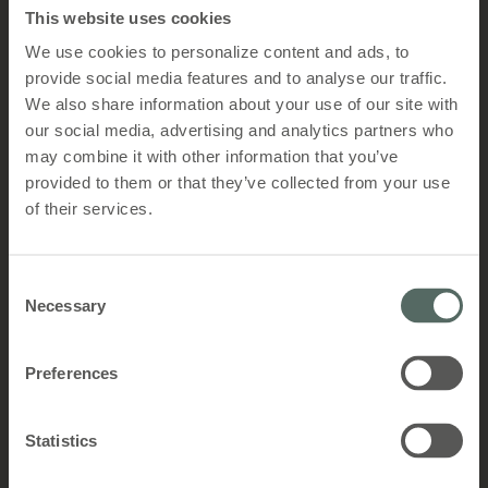
MotorLink®
This website uses cookies
We use cookies to personalize content and ads, to
provide social media features and to analyse our traffic.
Næsten lydløs drift
We also share information about your use of our site with
Få tæt på lydløs drift af
our social media, advertising and analytics partners who
vinduesmotoren med MotorLink®-
may combine it with other information that you’ve
™
aktiveret TrueSpeed
provided to them or that they’ve collected from your use
of their services.
Nøjagtig styring og feedback
Kør motorerne med nøjagtig hastighed
og til en specifik åbningsgrad, og få
Consent
feedback i realtid vedrørende åbninger
Necessary
Selection
og fejl til CTS'en
Preferences
Synkroniserede, dynamiske facader
Gnidningsfri bevægelse og styring på
tværs af flere motorer til åbning og
Statistics
lukning på de mest avancerede og
æstetiske facader