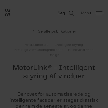
Go to frontpage
Skip navigation
Søg
Menu
Søg
Se alle publikationer
Vinduesmotorer
Intelligent styring
Naturlige ventilationsprincipper
Brandventilation
Design
MotorLink® - Intelligent
styring af vinduer
Behovet for automatiserede og
intelligente facader er steget drastisk
gennem de seneste år, og denne