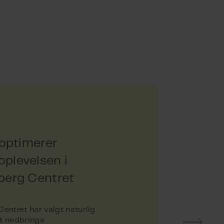
 optimerer
plevelsen i
berg Centret
entret har valgt naturlig
 at nedbringe