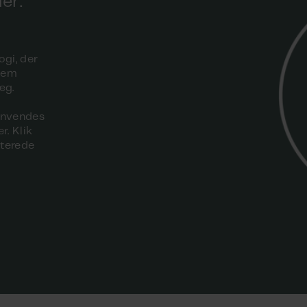
er:
gi, der
llem
æg.
anvendes
. Klik
aterede