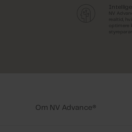
Intellig
NV Advanc
realtid, h
optimere 
styrepara
Om NV Advance®