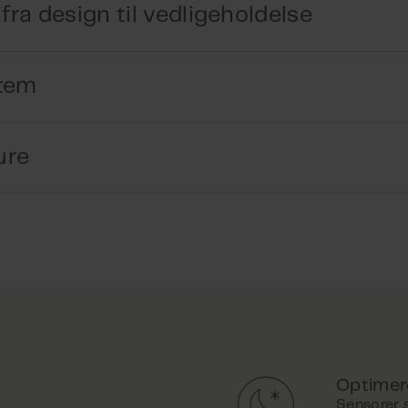
fra design til vedligeholdelse
tem
inde den bedste styreløsning til din bygning, og vejlede 
igeholdelsen.
ure
konfigurere et system til en bygning. Dette billede giver e
ng
om NV Advance®?
ering af vores ingeniører og specialister
lationsdesignet og en holistisk bygningstilgang
støttelse af design: dynamiske løsninger, CFD-analyse, ber
rdragelse
Optimer
idriftsættes af WindowMaster eller vores certificerede pa
Sensorer 