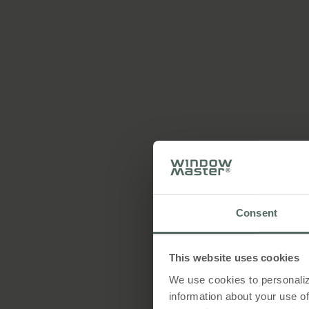
Du vil modtage dokument
slutbrugeren
Hurtig support via vores
Anbefalet opfølgningss
Service, vedligeholdels
Vi leverer softwarevedl
Fjernservice, opdatering
Consent
This website uses cookies
We use cookies to personaliz
information about your use of