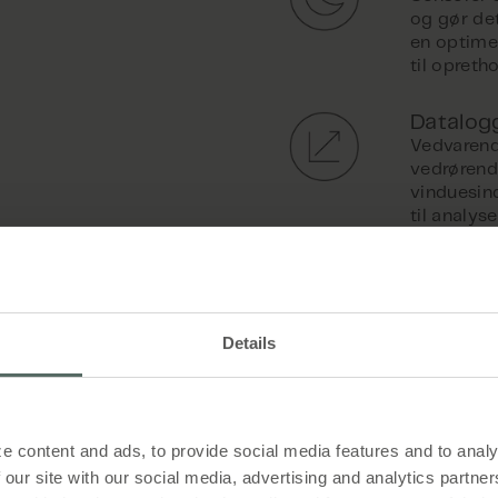
ation vedrørende drift og vedligeholdelse samt oplæring
og gør de
en optime
 telefoniske hotline
til opreth
Datalog
Vedvarend
ervice
vedrørende
vinduesind
e og funktionstest af hardware af WindowMaster eller vore
til analy
igeholdelse og opdateringer
er, fejlidentifikation og backup
Webbase
Dette give
overvågni
Details
omfatter o
gulvplans
åbne/lukke
Solafsk
e content and ads, to provide social media features and to analy
Indbygget
 our site with our social media, advertising and analytics partn
markiser.