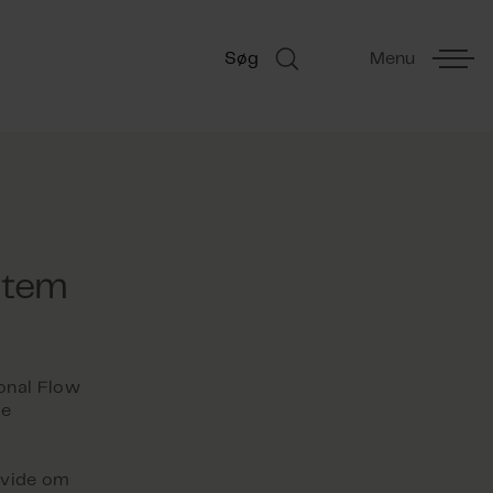
Søg
Menu
stem
onal Flow
de
t vide om