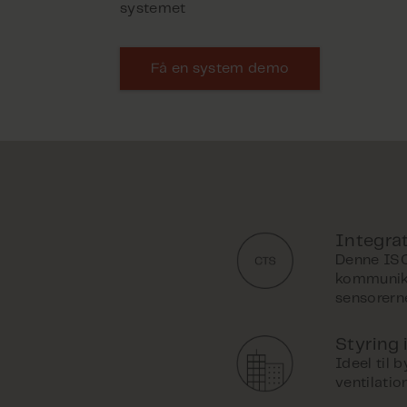
systemet
Få en system demo
Integra
Denne ISO
kommunika
sensorern
Styring 
Ideel til
ventilatio