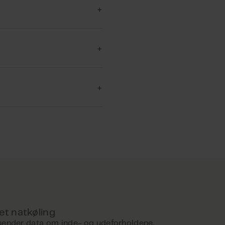
dig gennem
t overblik over et muligt
egninger af luftskifte
et natkøling
rtnere
sender data om inde- og udeforholdene,