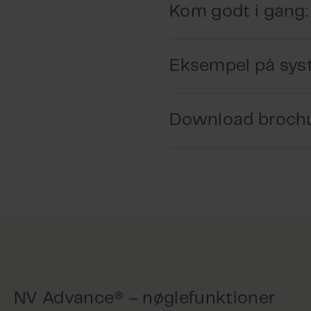
Kom godt i gang: 
Eksempel på sys
Vi kan hjælpe dig med at f
implementeringen og vedl
Download broch
Der findes mange måder at 
scenarie.
Tidlig designplanlægni
Vil du gerne læse mere 
Få en uforpligtende vurd
Modtag forslag til venti
Ekstra tilgængelig under
Klik her
Implementering og ove
NV Advance® – nøglefunktioner
Systemet installeres og 