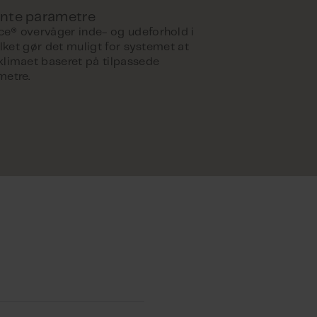
ente parametre
e® overvåger inde- og udeforhold i
vilket gør det muligt for systemet at
klimaet baseret på tilpassede
metre.