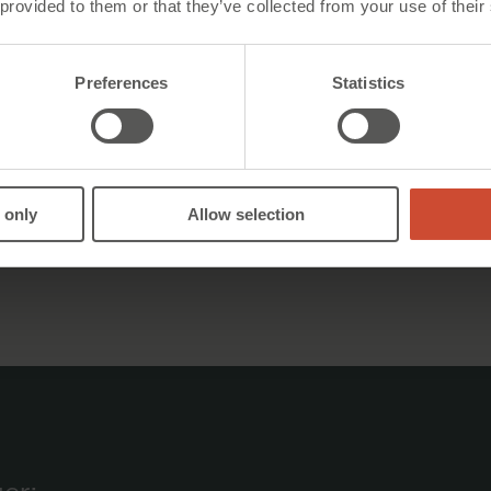
 provided to them or that they’ve collected from your use of their
tidsindsti
kalenderf
lux-nivea
Preferences
Statistics
Integrer
Integrerer
ventilatio
udstyr kan
udvalgte 
 only
Allow selection