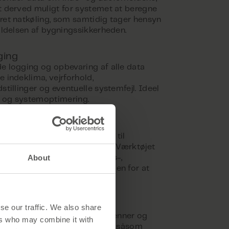
smateriale til
t derved muligt for systemet at beregne
ret natkøling, som samtidig tager hensyn
oldelsen af bygningssikkerheden.
ging
e logging og opbevaring af alle data
 indeklima, vejrforhold,
stillinger og eventuelle systemfejl. Ideel
s certificerede partnere
se og systemoptimering.
ret administration
r brugeren en intuitiv adgang til
ng og tilpasning af systemet. Værktøjet
About
gså visualisering af bygnings-,
- og rumstatus med muligheden for at
 vinduer.
ærmning
se our traffic. We also share
 controller koordinerer persienner og
ers who may combine it with
 Det omfatter også funktioner såsom