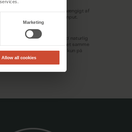
 services.
llet op/ned-funktion, der er
orbundet, op/ned-funktion afhængigt af
u og muligheden for manuelt input.
Marketing
et brandventilation
 brandventilationsstyring med naturlig
nsstyring, hvilket betyder, at det samme
 bruges til begge formål. Fås kun på
markeder.
Allow all cookies