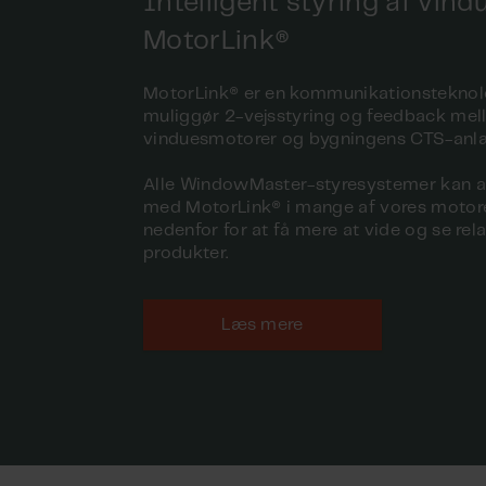
Intelligent styring af vindu
MotorLink®
MotorLink® er en kommunikationsteknolo
muliggør 2-vejsstyring og feedback me
vinduesmotorer og bygningens CTS-anl
Alle WindowMaster-styresystemer kan 
med MotorLink® i mange af vores motorer
nedenfor for at få mere at vide og se rel
produkter.
Læs mere