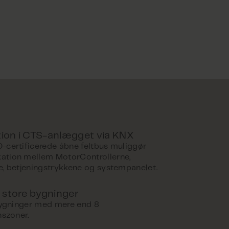
tion i CTS-anlægget via KNX
-certificerede åbne feltbus muliggør
tion mellem MotorControllerne,
e, betjeningstrykkene og systempanelet.
i store bygninger
 bygninger med mere end 8
nszoner.