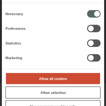
Consent
Høj brugertilfredshed
Necessary
Selection
Preferences
Vores systemer betaler sig ind på
mindre end et år
Statistics
Lav CO2 for bæredygtig bygning
Marketing
Allow all cookies
Allow selection