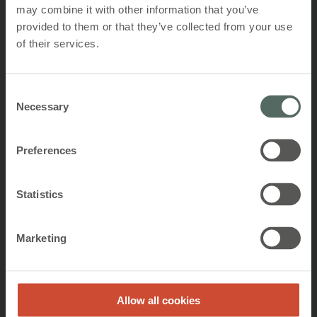
may combine it with other information that you’ve
provided to them or that they’ve collected from your use
Fuld rumudnyttelse
of their services.
Consent
Lavere energiforbrug
Necessary
Selection
Preferences
Høj brugertilfredshed
Statistics
Vores systemer betaler sig ind på
Marketing
mindre end et år
Allow all cookies
Lav CO2 for bæredygtig bygning