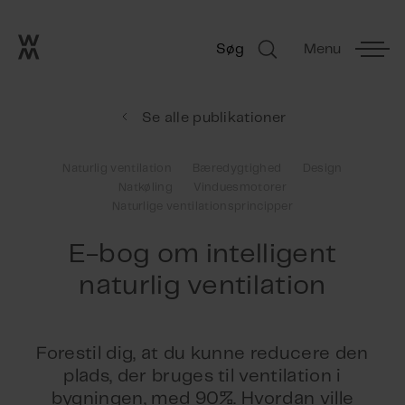
Go to frontpage
Skip navigation
Søg
Menu
Søg
Se alle publikationer
Naturlig ventilation
Bæredygtighed
Design
Natkøling
Vinduesmotorer
Naturlige ventilationsprincipper
E-bog om intelligent
naturlig ventilation
Forestil dig, at du kunne reducere den
plads, der bruges til ventilation i
bygningen, med 90%. Hvordan ville