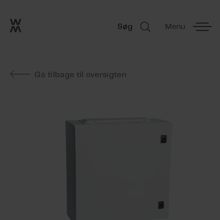
Go to frontpage
Skip navigation
Søg
Menu
Søg
Gå tilbage til oversigten