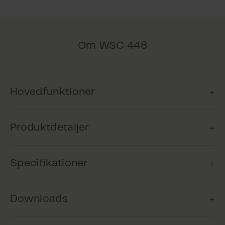
Om WSC 448
Hovedfunktioner
Produktdetaljer
Komfortventilation
Produktet kan anvendes til
Specifikationer
komfortventilation for at sikre, at
Dette produkt er udgået - kontakt WindowMaster
bygningens brugere nyder et
for yderligere information.
behageligt indeklima.
Downloads
Modulcentral 48A med flere brandzoner og
komfortventilationsgrupper.
Brandventilation