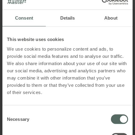
WSA 306
Sammenbygning af flere centraler i
master-/slaveforbindelse mulig, mastercentralen
skal bestilles specielt.
Consent
Details
About
ABA-modul til WSC 204 / 304 / 310 P / 320 P / 4xx /
5xx
Modulcentralen skal monteres med
This website uses cookies
nødstrømsforsyning op til 72t. Batterierne skal
bestilles separat.
We use cookies to personalize content and ads, to
provide social media features and to analyse our traffic.
We also share information about your use of our site with
our social media, advertising and analytics partners who
may combine it with other information that you’ve
Brandventilationsgruppe: afhængig af variant
provided to them or that they’ve collected from your use
of their services.
Ventilationsgrupper: afhængig af variant
Funktion: standard / slave eller master - afhængig af
Consent
variant
Necessary
Selection
Udgangsstrøm: 48A