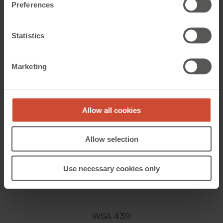
WSA 482
Preferences
Primær spænding: 230 VAC +10%/-10%
Relæmodul til WSC 4xx
Statistics
Sekundær spænding: 24 VDC
Marketing
Størrelse: afhængig af version
Farve: grå (RAL 7035)
Allow all cookies
Allow selection
Modulcentralen kan opbygges som ønsket.
Use necessary cookies only
For andre varianter end oplyst på variantlisten -
kontakt vor slagsafdeling.
WSA 439