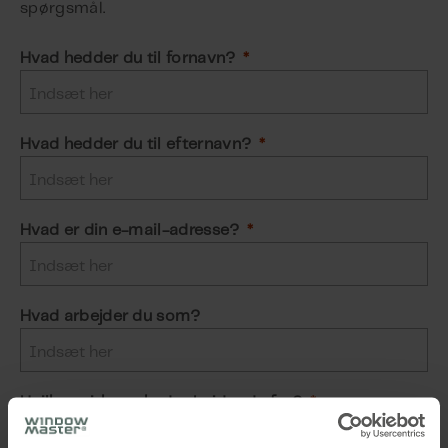
spørgsmål.
Hvad hedder du til fornavn?
Hvad hedder du til efternavn?
Hvad er din e-mail-adresse?
Hvad arbejder du som?
Hvilken virksomhed arbejder du for?