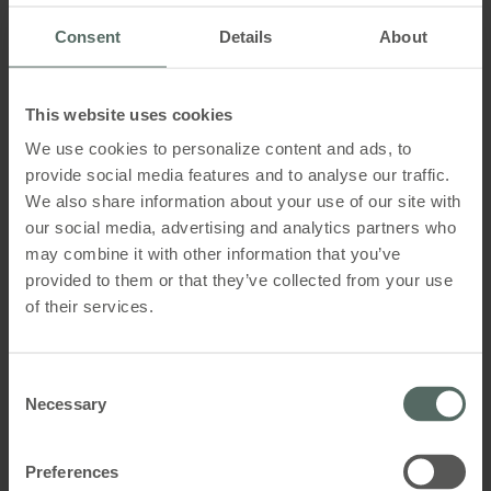
Consent
Details
About
Hvad er dit telefonnummer
This website uses cookies
Hvilket land bor du i?
We use cookies to personalize content and ads, to
provide social media features and to analyse our traffic.
We also share information about your use of our site with
our social media, advertising and analytics partners who
Hvad kan du fortælle om projektet?
may combine it with other information that you’ve
provided to them or that they’ve collected from your use
of their services.
Consent
Necessary
Selection
Preferences