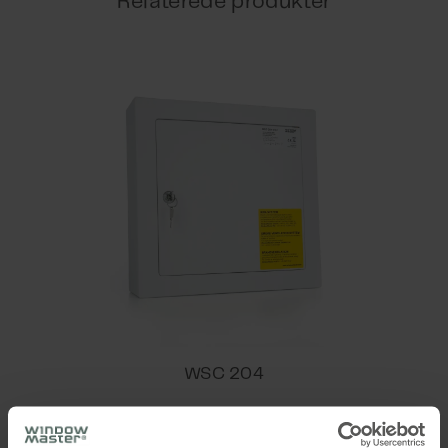
Relaterede produkter
røg og varme.
Vejledning
WSC 204
™
CompactSmoke
4,8A brandcentral - åbner