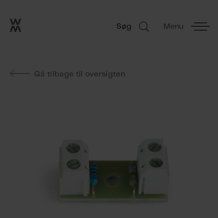
Go to frontpage
Skip navigation
Søg
Menu
Søg
Gå tilbage til oversigten