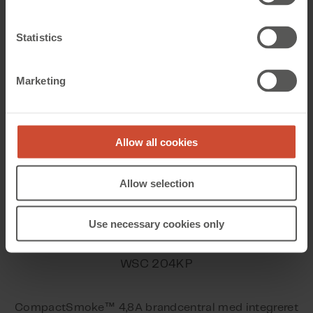
vinduesmotorer ved brand
Statistics
Marketing
Allow all cookies
Allow selection
Use necessary cookies only
WSC 204KP
™
CompactSmoke
4,8A brandcentral med integreret