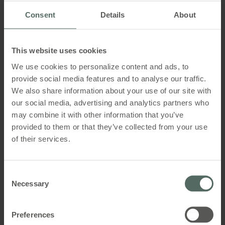
lavt CO₂-aftryk
Consent
Details
About
Bygningernes udformning med højt til loftet, og
gode muligheder for både at åbne vinduer i stueplan
This website uses cookies
og i tag, gjorde det oplagt at vælge en løsning, der
inkluderede naturlig ventilation.
We use cookies to personalize content and ads, to
provide social media features and to analyse our traffic.
We also share information about your use of our site with
our social media, advertising and analytics partners who
may combine it with other information that you’ve
provided to them or that they’ve collected from your use
of their services.
Consent
Necessary
Selection
Preferences