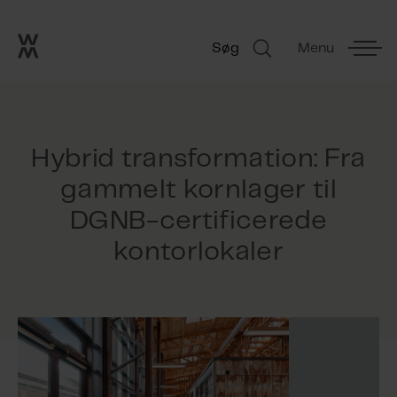
Go to frontpage
Skip navigation
Søg
Menu
Søg
Hybrid transformation: Fra
gammelt kornlager til
DGNB-certificerede
kontorlokaler