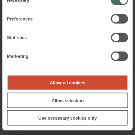
Necessary
Selection
WSC 204
Preferences
™
CompactSmoke
4,8A brandcentral - åbner
Statistics
vinduesmotorer ved brand
Marketing
Allow all cookies
Allow selection
Use necessary cookies only