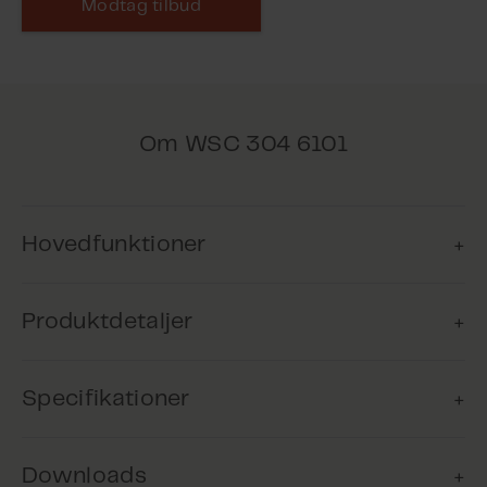
Modtag tilbud
Om WSC 304 6101
Hovedfunktioner
Produktdetaljer
Komfortventilation
Produktet kan anvendes til
Specifikationer
komfortventilation for at sikre, at
Dette produkt er udgået - kontakt WindowMaster
bygningens brugere nyder et
for yderligere information.
behageligt indeklima.
Downloads