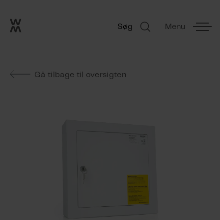
Go to frontpage
Skip navigation
Søg
Menu
Søg
Gå tilbage til oversigten