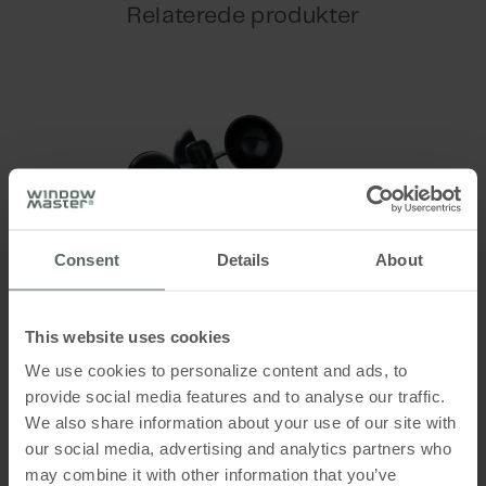
Motorlinjer
motor med MotorLink® –
Relaterede produkter
WindowMasters intelligente digitale
2 motorlinjer
kommunikation.
Lækstrøm
max. 0,75mA @ 240V AC
App
Styring vha. app forudsætter at
MotorControlleren er af version 02 eller
Consent
Details
About
højere
DIP-Switch
This website uses cookies
Ja
We use cookies to personalize content and ads, to
provide social media features and to analyse our traffic.
Rækkevidde mellem MotorController og
WLA 330 01
We also share information about your use of our site with
fjernbetjening
our social media, advertising and analytics partners who
- udenfor: i en radius op til 50m - indenfor: i
may combine it with other information that you’ve