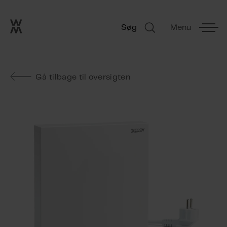
Go to frontpage
Skip navigation
Søg
Menu
Søg
Gå tilbage til oversigten