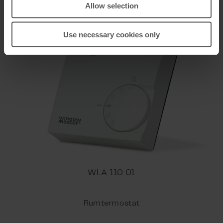
Allow selection
Hvid (RAL 9016)
Use necessary cookies only
Netværksforbundet standbyforbrug
Se vedhæftede fil nedenfor for
netværksforbundet standbyforbrug.
Levering inkluderer
Standard version: MotorController med 1,2m
tilledning med schukostik. UK version:
MotorController med 1,2m tilledning med
schukostik og UK-netadapator. Eventuel
fjernbetjening (WCA 100) bestilles seperat.
WLA 110 01
Rumtermostat