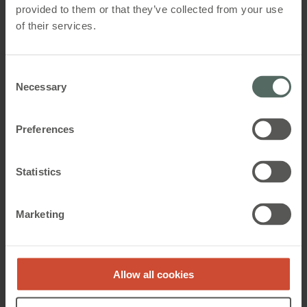
Vind-/Regnsensor
en radius op til 10m Fysiske barrierer
provided to them or that they’ve collected from your use
såsom vægge, skabe mm. vil reducere
of their services.
rækkevidden.m
Kaplingsklasse
Consent
Necessary
IP 20
Selection
Sikkerhedsklasse
Preferences
I (med PE)
Statistics
Materiale
Plasthus for påbygning
Marketing
Størrelse
WLA 331 01
206 x 215 x 37 (H x B x D)mm
Allow all cookies
Regnsensor
Farvemuligheder