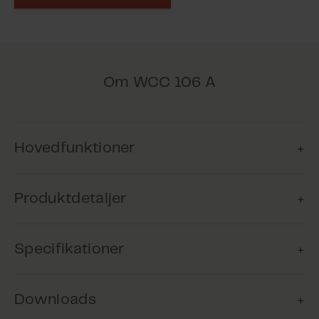
Om WCC 106 A
Hovedfunktioner
Produktdetaljer
Komfortventilation
Produktet kan anvendes til
Specifikationer
komfortventilation for at sikre, at
MotorControlleren styrer (åbner/lukker)
bygningens brugere nyder et
vinduesmotorerne på baggrund af signal fra
behageligt indeklima.
en fjernbetjening (type WCA 100), en app (Fresh Air
Downloads
Control), tilsluttede komforttryk eller de tilsluttede