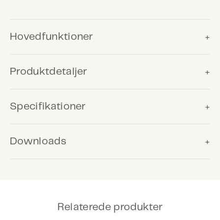
Hovedfunktioner
Produktdetaljer
Komfortventilation
Produktet kan anvendes til
Specifikationer
komfortventilation for at sikre, at
Måler den aktuelle lysstyrke og sender denne værdi
bygningens brugere nyder et
til bus.
behageligt indeklima.
Lysstyrkeværdi sendes cyklisk eller når den ændres.
Downloads
Strøm direkte fra bussen.
Levering inkluderer
Lux-sensor
Produktblad
Relaterede produkter