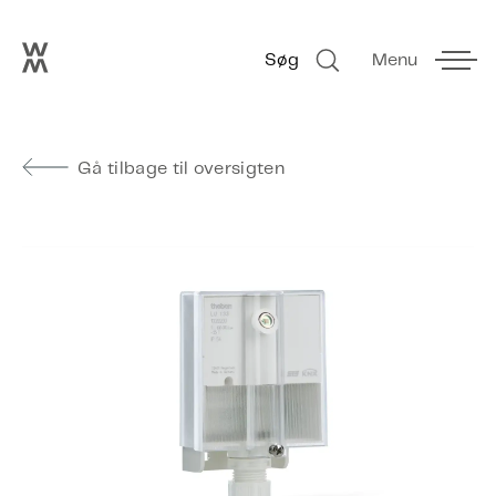
Go to frontpage
Skip navigation
Søg
Menu
Søg
Gå tilbage til oversigten