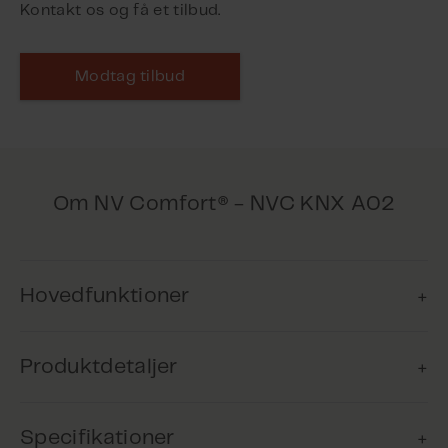
Kontakt os og få et tilbud.
Modtag tilbud
Om NV Comfort® - NVC KNX A02
Hovedfunktioner
Produktdetaljer
Komfortventilation
Produktet kan anvendes til
Specifikationer
komfortventilation for at sikre, at