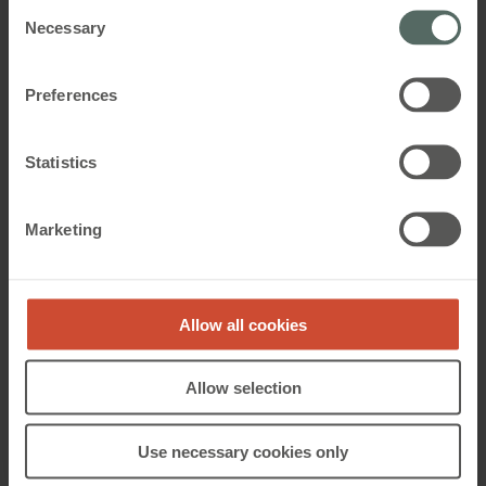
Consent
NV Comfort® Manual, Den første
Necessary
Selection
ibrugtagning (version 2.2.1.4)
Preferences
ETS Applikation beskrivelse
WCC 320 PLUS UL
Statistics
MotorController 20A - UL certificeret - touchskærm
Marketing
Fjernstyring af NV Comfort® med
- komfortventilation - 10 rum / zoner
VNC
Allow all cookies
ETS3/4 Applikation
Allow selection
Use necessary cookies only
Manual, Appendix A - Indstillinger