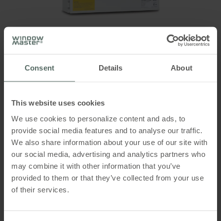
NV Comfort® Manual, Den første
Comfort
Log and remote control".
ibrugtagning (version 2.0.0.7 -
2.0.0.9)
WSC 310 / 320 STANDARD
NV Comfort® Manual, Den første
Consent
Details
About
ibrugtagning (version 2.1.0.17)
™
CompactSmoke
10-20A brandcentral med DIP-
switches til konfiguration af brand- og
This website uses cookies
komfortventilation i op til 2 rum / zoner
We use cookies to personalize content and ads, to
NV Comfort® Manual, Den første
provide social media features and to analyse our traffic.
ibrugtagning (version 2.1.0.2)
We also share information about your use of our site with
our social media, advertising and analytics partners who
may combine it with other information that you’ve
NV Comfort® Manual, Den første
provided to them or that they’ve collected from your use
ibrugtagning (version 2.1.0.5)
of their services.