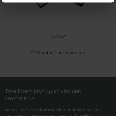
DPT Beskrivelse
NVC SC
NV Comfort® software-kort
Intelligent styring af vinduer:
MotorLink®
MotorLink® er en kommunikationsteknologi, der
muliggør 2-vejsstyring og feedback mellem