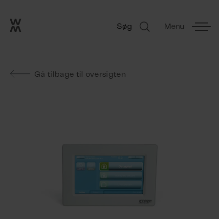
Go to frontpage
Skip navigation
Søg
Menu
Søg
Gå tilbage til oversigten