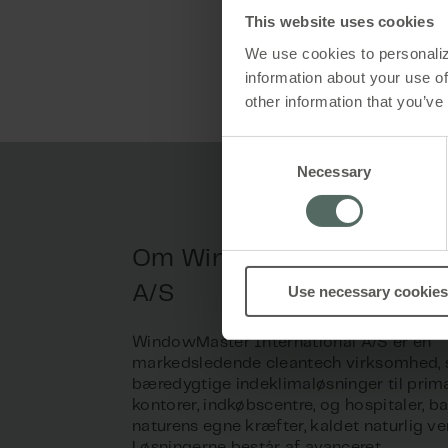
This website uses cookies
We use cookies to personaliz
information about your use of
other information that you’ve
Consent
Necessary
Selection
Om WindowMaster Interna
A/S
Use necessary cookies
WindowMaster International A/S er en
markedsledende cleantech virksomhed, 
bæredygtige indeklimaløsninger til primæ
kontorer, indkøbscentre, og hospitaler, b
naturens egne kræfter, kaldet naturlig ven
Løsningerne består af avanceret