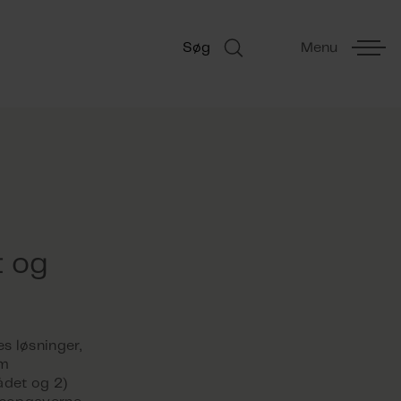
Søg
Menu
 og
s løsninger,
om
ådet og 2)