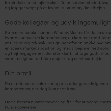
forbindelse med fejlrettelser. Du er serviceminded, kval
og lægger vægt på at levere et pænt stykke arbejde.
Gode kollegaer og udviklingsmulig
Som servicetekniker hos WindowMaster får du en attrakt
hvor du udover de kompetencer, du kommer med, får m
at tilegne dig teknisk indsigt indenfor en række nye omr
en stærk markedsposition og medarbejdere med solid 
og højt engagement, der står klar til at tage godt imod d
være mulighed for både projekt- og servicearbejde.
Din profil
Du er uddannet elektriker og besidder gerne følgende
kompetencer, der dog
ikke
er et krav:
Gode kommunikationsevner og flair for at skabe enes
kundeoplevelser