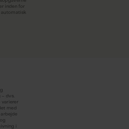
jdsopgaverne
er inden for
og automatisk
og
 – dvs.
 varierer
jdet med
t arbejde
 og
ivning i