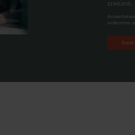
21941805.
Ansættelses
indkomne a
Send