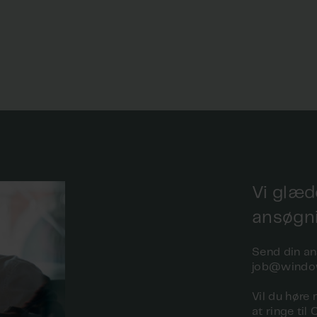
Vi glæd
ansøgn
Send din an
job@windo
Vil du høre 
at ringe ti