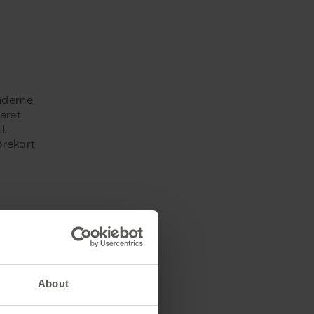
nderne
eret
l.
ørekort
ke og
About
lsesvilkår