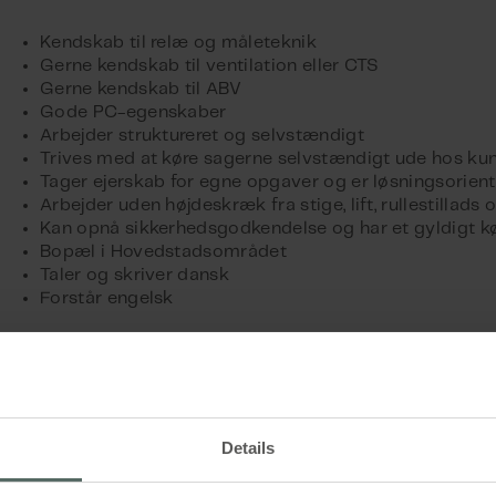
Kendskab til relæ og måleteknik
Gerne kendskab til ventilation eller CTS
Gerne kendskab til ABV
Gode PC-egenskaber
Arbejder struktureret og selvstændigt
Trives med at køre sagerne selvstændigt ude hos ku
Tager ejerskab for egne opgaver og er løsningsorient
Arbejder uden højdeskræk fra stige, lift, rullestillads o.
Kan opnå sikkerhedsgodkendelse og har et gyldigt k
Bopæl i Hovedstadsområdet
Taler og skriver dansk
Forstår engelsk
Vi tilbyder
Et job med frihed under ansvar i et team af dynamis
dygtige kolleger
Kurser og uddannelse
Details
Fast månedsløn og gode, stabile arbejds- og ansætte
Mulighed for personlig og faglig udvikling