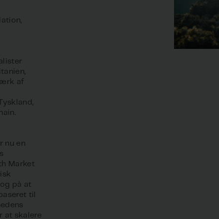
lation,
lister
tanien,
værk af
Tyskland,
hain.
r nu en
s
th Market
isk
 og på at
aseret til
hedens
r at skalere