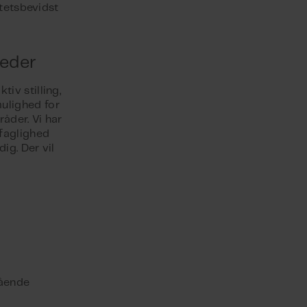
itetsbevidst
heder
iv stilling,
ulighed for
åder. Vi har
faglighed
ig. Der vil
tående