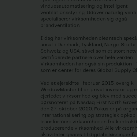
vinduesautomatisering og intelligent
ventilationsstyring. Udover naturlig venti
specialiserer virksomheden sig også i
brandventilation.
I dag har virksomheden cleantech specia
ansat i Danmark, Tyskland, Norge, Storbri
Schweiz og USA, såvel som et stort net
certificerede partnere over hele verden.
Virksomheden har også sin produktion i 
som er center for deres Global Supply C
Ved et ejerskifte i februar 2015, overgik
WindowMaster til en privat investor og e
ejerledet virksomhed og blev med succe
børsnoteret på Nasdaq First North Grow
den 27. oktober 2020. Fokus er på organ
internationalisering og strategisk opkøb
transformere virksomheden fra kontraktb
producerende virksomhed. Alle virksom
aktiviteter geares til digitale løsninger fo