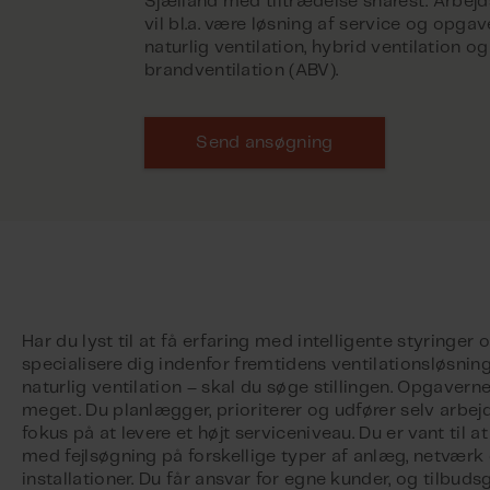
Sjælland med tiltrædelse snarest. Arbe
vil bl.a. være løsning af service og opgav
naturlig ventilation, hybrid ventilation 
brandventilation (ABV).
Send ansøgning
Har du lyst til at få erfaring med intelligente styringer 
specialisere dig indenfor fremtidens ventilationsløsning
naturlig ventilation – skal du søge stillingen. Opgaverne
meget. Du planlægger, prioriterer og udfører selv arbe
fokus på at levere et højt serviceniveau. Du er vant til a
med fejlsøgning på forskellige typer af anlæg, netværk
installationer. Du får ansvar for egne kunder, og tilbudsg