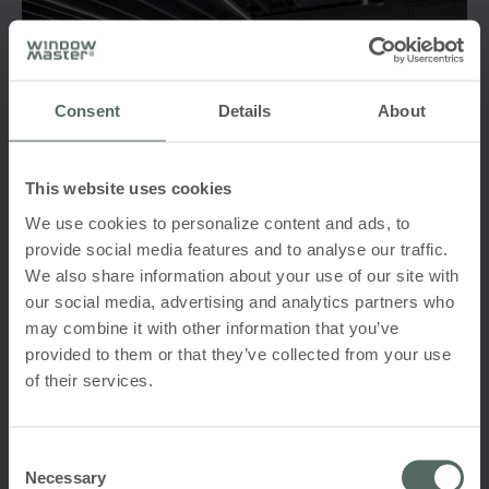
Consent
Details
About
This website uses cookies
We use cookies to personalize content and ads, to
provide social media features and to analyse our traffic.
We also share information about your use of our site with
our social media, advertising and analytics partners who
may combine it with other information that you’ve
Naturlig og hybrid ventilation
provided to them or that they’ve collected from your use
of their services.
Hos WindowMaster tilbyder vi både naturlig og
hybrid ventilation – to effektive løsninger, der
skaber et behageligt og sundt indeklima. Naturlig
Consent
ventilation udnytter naturlige kræfter som vind og
Necessary
Selection
temperaturforskelle til at skabe en kontinuerlig