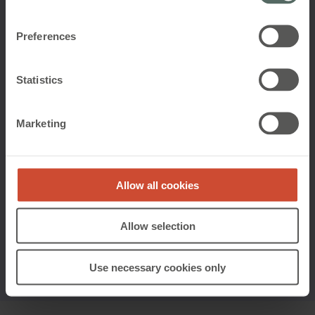
luftcirkulation uden brug af mekaniske systemer.
Det er en energieffektiv metode, der sikrer frisk luft
Preferences
og reducerer CO₂-niveauer i bygningen.
Hybride ventilationssystemer kombinerer det
Statistics
bedste fra naturlig og mekanisk ventilation og
tilpasser sig dynamisk efter behov. Når naturlige
forhold ikke er tilstrækkelige, supplerer mekaniske
Marketing
komponenter for at opretholde stabil temperatur
samt forbedrer luftkvaliteten hele året. Begge
løsninger kan styres intelligent og automatiseres, så
komfort, energiforbrug og indeklima altid er i
Allow all cookies
balance.
Allow selection
Se vores løsninger indenfor naturlig og hybrid
ventilation
Use necessary cookies only