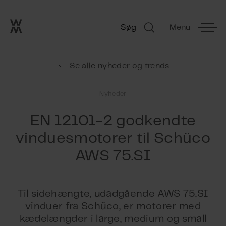
Go to frontpage
Skip navigation
Søg
Menu
Søg
Se alle nyheder og trends
Nyheder
EN 12101-2 godkendte
vinduesmotorer til Schüco
AWS 75.SI
Til sidehængte, udadgående AWS 75.SI
vinduer fra Schüco, er motorer med
kædelængder i large, medium og small