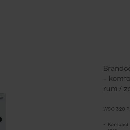
Brandc
- komfo
rum / z
Kompact 