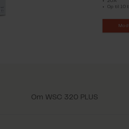
20A
Op til 10
Modt
Om WSC 320 PLUS