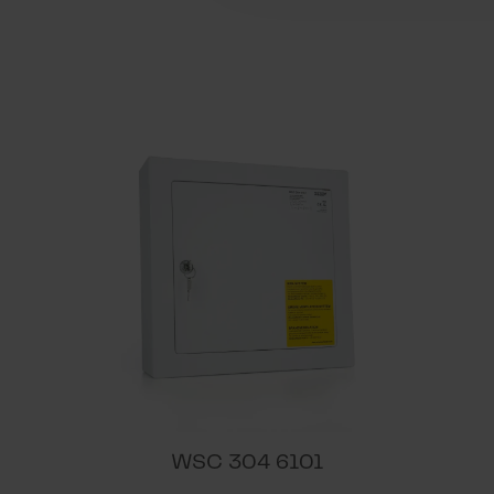
ETS device applicatio
MODBUS WxC 3xx 1.
MODBUS WxC 3xx 2.
BACnet WxC 310/320 
centralversion x2 - x
WSC 304 6101