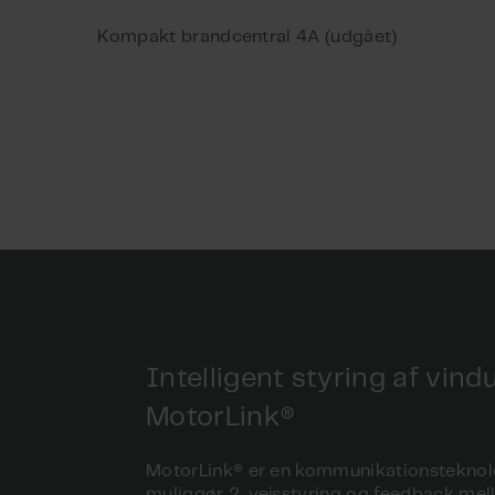
BACnet WxC 310/320 
Kompakt brandcentral 4A (udgået)
centralversion x1 & x
BACnet conformance c
Intelligent styring af vindu
MotorLink®
MotorLink® er en kommunikationsteknolo
muliggør 2-vejsstyring og feedback me