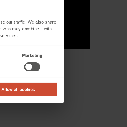
n
se our traffic. We also share
ers who may combine it with
rksforbundet
 services.
f
Marketing
P
Allow all cookies