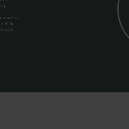
æg.
anvendes
. Klik
aterede