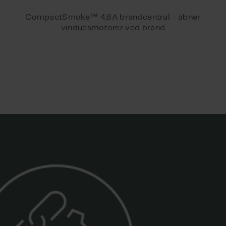
) -
™
CompactSmoke
4,8A brandcentral - åbner
vinduesmotorer ved brand