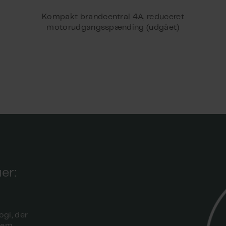
Protocol Implementation Conformance Statement (PICS
Kompakt brandcentral 4A, reduceret
5
motorudgangsspænding (udgået)
ertificate
er:
gi, der
llem