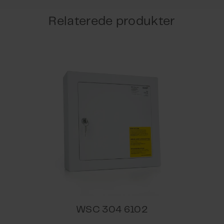
Relaterede produkter
n program beskrivelse ver. 0.8
xx
xx
Protocol Implementation Conformance Statement (PICS
4 & x6 - x7
WSC 304 6102