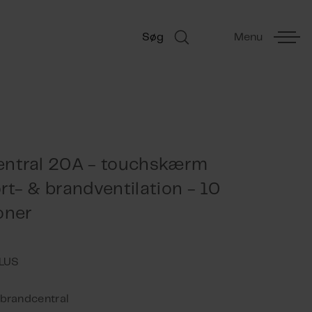
Søg
Menu
entral 20A - touchskærm
rt- & brandventilation - 10
oner
brandcentral