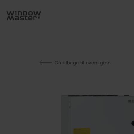
Go to frontpage
Skip navigation
Søg
Gå tilbage til oversigten